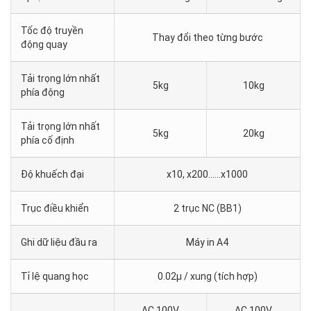
Tốc độ truyền
Thay đổi theo từng bước
động quay
Tải trọng lớn nhất
5kg
10kg
phía động
Tải trọng lớn nhất
5kg
20kg
phía cố định
Độ khuếch đại
x10, x200......x1000
Trục điều khiển
2 trục NC (BB1)
Ghi dữ liệu đầu ra
Máy in A4
Tỉ lệ quang học
0.02μ / xung (tích hợp)
AC 100V
AC 100V