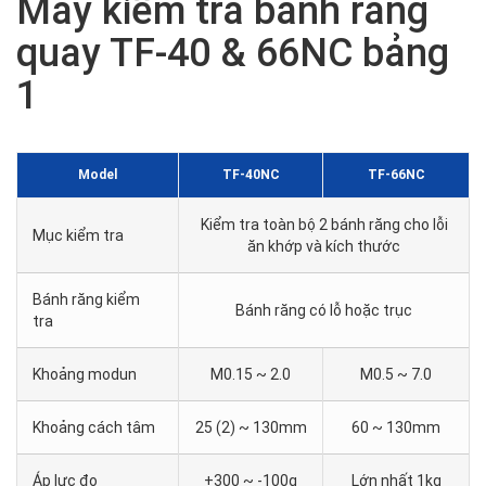
Máy kiểm tra bánh răng
quay TF-40 & 66NC bảng
1
Model
TF-40NC
TF-66NC
Kiểm tra toàn bộ 2 bánh răng cho lỗi
Mục kiểm tra
ăn khớp và kích thước
Bánh răng kiểm
Bánh răng có lỗ hoặc trục
tra
Khoảng modun
M0.15 ~ 2.0
M0.5 ~ 7.0
Khoảng cách tâm
25 (2) ~ 130mm
60 ~ 130mm
Áp lực đo
+300 ~ -100g
Lớn nhất 1kg